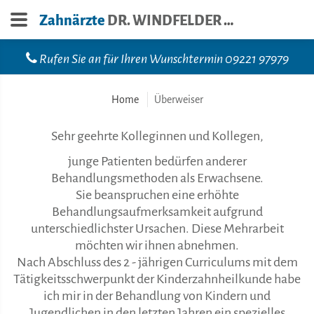
Zahnärzte
DR. WINDFELDER | DR. ZIETZ
Rufen Sie an für Ihren Wunschtermin 09221 97979
Home
Überweiser
Sehr geehrte Kolleginnen und Kollegen,
junge Patienten bedürfen anderer
Behandlungsmethoden als Erwachsene.
Sie beanspruchen eine erhöhte
Behandlungsaufmerksamkeit aufgrund
unterschiedlichster Ursachen. Diese Mehrarbeit
möchten wir ihnen abnehmen.
Nach Abschluss des 2 - jährigen Curriculums mit dem
Tätigkeitsschwerpunkt der Kinderzahnheilkunde habe
ich mir in der Behandlung von Kindern und
Jugendlichen in den letzten Jahren ein spezielles